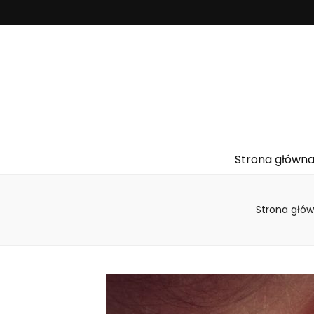
Pompa
Pompy ciepła to urządzenia służące do efektywnego ogrz
Strona główn
Strona głó