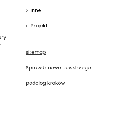
Inne
Projekt
ury
w
sitemap
Sprawdź nowo powstałego
podolog kraków