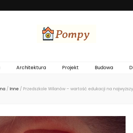
ewania budynków, wykorzystując energię z otoczenia. Są ekologiczne, ek
a
Architektura
Projekt
Budowa
D
wna
/
Inne
/
Przedszkole Wilanów – wartość edukacji na najwyżs