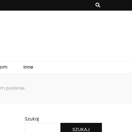
onomiczne i mogą czerpać ciepło z powietrza, wody lub gruntu.
om
Inne
zym poziomie
Szukaj
SZUKAJ