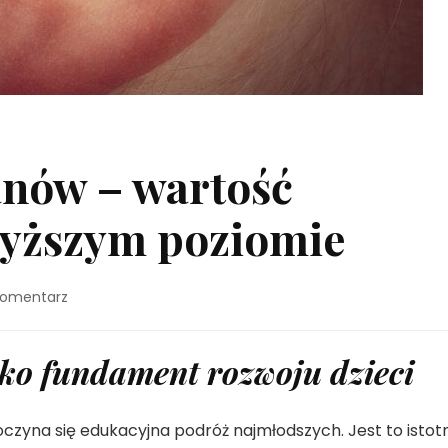
anów – wartość
wyższym poziomie
we
komentarz
wpisie
Przedszkole
Wilanów
ko fundament rozwoju dzieci
–
wartość
edukacji
oczyna się edukacyjna podróż najmłodszych. Jest to istot
na