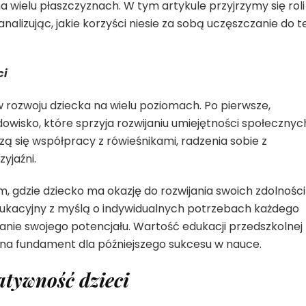
a wielu płaszczyznach. W tym artykule przyjrzymy się roli
najwyższym
alizując, jakie korzyści niesie za sobą uczęszczanie do te
poziomie
ci
w rozwoju dziecka na wielu poziomach. Po pierwsze,
wisko, które sprzyja rozwijaniu umiejętności społecznych
zą się współpracy z rówieśnikami, radzenia sobie z
yjaźni.
m, gdzie dziecko ma okazję do rozwijania swoich zdolności
ukacyjny z myślą o indywidualnych potrzebach każdego
janie swojego potencjału. Wartość edukacji przedszkolnej
 ona fundament dla późniejszego sukcesu w nauce.
atywność dzieci