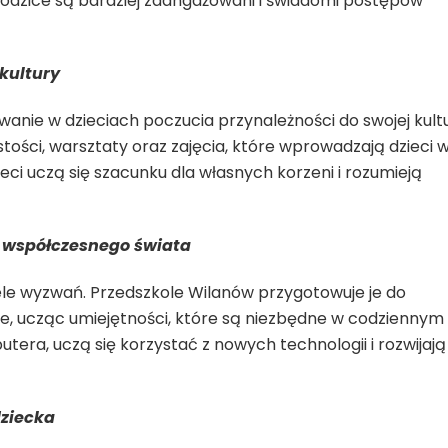
rodzice są bardziej zaangażowani i świadomi postępów
 kultury
wanie w dzieciach poczucia przynależności do swojej kult
ystości, warsztaty oraz zajęcia, które wprowadzają dzieci 
 dzieci uczą się szacunku dla własnych korzeni i rozumieją
 współczesnego świata
ele wyzwań. Przedszkole Wilanów przygotowuje je do
e, ucząc umiejętności, które są niezbędne w codziennym
tera, uczą się korzystać z nowych technologii i rozwijają
dziecka