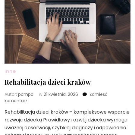
Inne
Rehabilitacja dzieci kraków
Autor:
pompa
w
21 kwietnia, 2026
Zamieść
we
komentarz
wpisie
Rehabilitacja dzieci kraków – kompleksowe wsparcie
Rehabilitacja
rozwoju dziecka Prawidłowy rozwój dziecka wymaga
dzieci
kraków
uważnej obserwacji, szybkiej diagnozy i odpowiednio