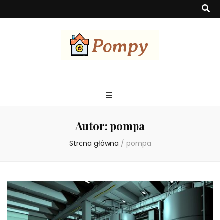
Pompa
Pompy ciepła to urządzenia służące do efektywnego ogrzewania
budynków, wykorzystując energię z otoczenia. Są ekologiczne,
ekonomiczne i mogą czerpać ciepło z powietrza, wody lub gruntu.
Autor:
pompa
Strona główna
/
pompa