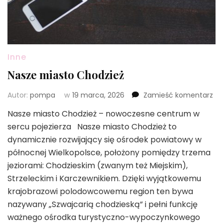
Inne
Nasze miasto Chodzież
we
Autor:
pompa
w
19 marca, 2026
Zamieść komentarz
wpi
Nasze miasto Chodzież – nowoczesne centrum w
Na
sercu pojezierza Nasze miasto Chodzież to
mi
Ch
dynamicznie rozwijający się ośrodek powiatowy w
północnej Wielkopolsce, położony pomiędzy trzema
jeziorami: Chodzieskim (zwanym też Miejskim),
Strzeleckim i Karczewnikiem. Dzięki wyjątkowemu
krajobrazowi polodowcowemu region ten bywa
nazywany „Szwajcarią chodzieską” i pełni funkcję
ważnego ośrodka turystyczno-wypoczynkowego