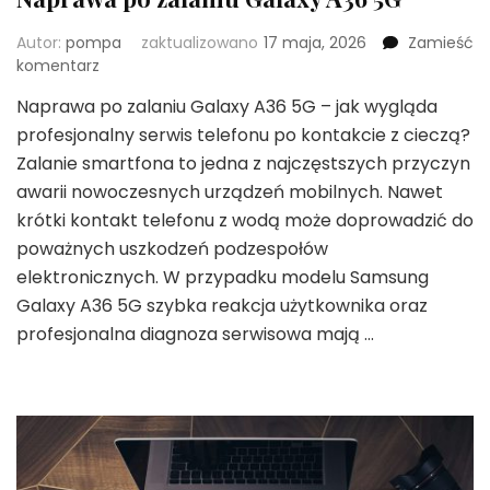
Autor:
pompa
zaktualizowano
17 maja, 2026
Zamieść
we
komentarz
wpisie
Naprawa po zalaniu Galaxy A36 5G – jak wygląda
Naprawa
profesjonalny serwis telefonu po kontakcie z cieczą?
po
zalaniu
Zalanie smartfona to jedna z najczęstszych przyczyn
Galaxy
awarii nowoczesnych urządzeń mobilnych. Nawet
A36
krótki kontakt telefonu z wodą może doprowadzić do
5G
poważnych uszkodzeń podzespołów
elektronicznych. W przypadku modelu Samsung
Galaxy A36 5G szybka reakcja użytkownika oraz
profesjonalna diagnoza serwisowa mają …