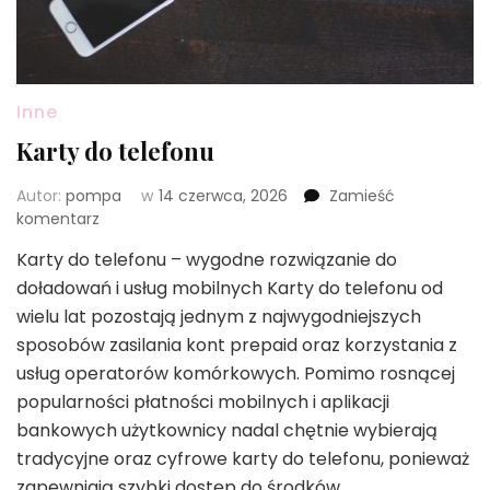
Inne
Karty do telefonu
Autor:
pompa
w
14 czerwca, 2026
Zamieść
we
komentarz
wpisie
Karty do telefonu – wygodne rozwiązanie do
Karty
doładowań i usług mobilnych Karty do telefonu od
do
telefonu
wielu lat pozostają jednym z najwygodniejszych
sposobów zasilania kont prepaid oraz korzystania z
usług operatorów komórkowych. Pomimo rosnącej
popularności płatności mobilnych i aplikacji
bankowych użytkownicy nadal chętnie wybierają
tradycyjne oraz cyfrowe karty do telefonu, ponieważ
zapewniają szybki dostęp do środków …