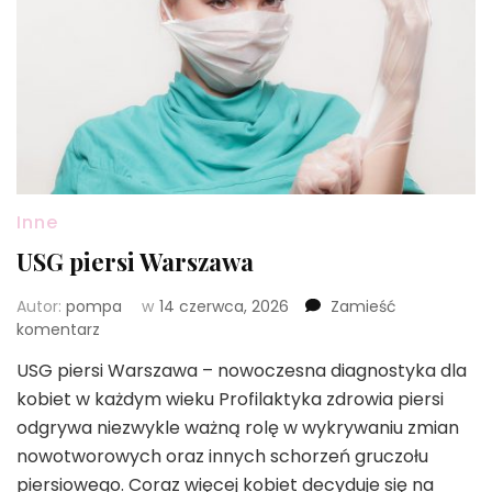
Inne
USG piersi Warszawa
Autor:
pompa
w
14 czerwca, 2026
Zamieść
we
komentarz
wpisie
USG piersi Warszawa – nowoczesna diagnostyka dla
USG
kobiet w każdym wieku Profilaktyka zdrowia piersi
piersi
Warszawa
odgrywa niezwykle ważną rolę w wykrywaniu zmian
nowotworowych oraz innych schorzeń gruczołu
piersiowego. Coraz więcej kobiet decyduje się na