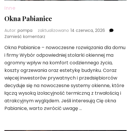
Inne
Okna Pabianice
Autor:
pompa
zaktualizowano
14 czerwca, 2026
we
Zamieść komentarz
wpisie
Okna Pabianice – nowoczesne rozwiązania dla domu
Okna
i firmy Wybór odpowiedniej stolarki okiennej ma
Pabianice
ogromny wpływ na komfort codziennego życia,
koszty ogrzewania oraz estetykę budynku. Coraz
więcej inwestorów prywatnych i przedsiębiorców
decyduje się na nowoczesne systemy okienne, które
łączą wysoką izolacyjność termiczną z trwałością i
atrakcyjnym wyglądem. Jeśli interesują Cię okna
Pabianice, warto zwrócić uwagę …