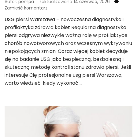
Autor:
pompa
zaktualizowano
14 czerwca, 2026
we
Zamieść komentarz
wpisie
USG piersi Warszawa – nowoczesna diagnostyka i
USG
profilaktyka zdrowia kobiet Regularna diagnostyka
piersi
Warszawa
piersi odgrywa niezwykle ważną rolę w profilaktyce
prywatnie
chorób nowotworowych oraz wczesnym wykrywaniu
niepokojących zmian. Coraz więcej kobiet decyduje
się na badanie USG jako bezpieczną, bezbolesną i
skuteczną metodę kontroli stanu zdrowia piersi. Jeśli
interesuje Cię profesjonalne usg piersi Warszawa,
warto wiedzieć, kiedy wykonać …