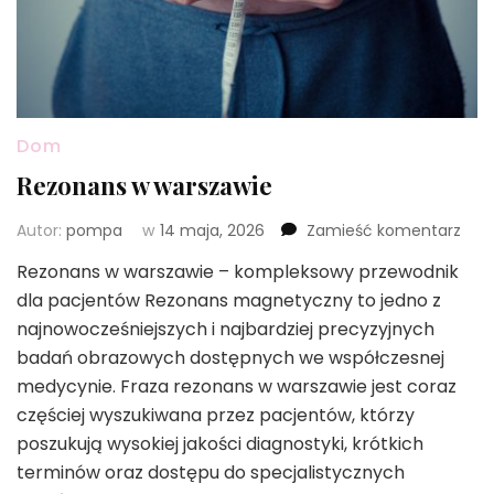
Dom
Rezonans w warszawie
we
Autor:
pompa
w
14 maja, 2026
Zamieść komentarz
wpis
Rezonans w warszawie – kompleksowy przewodnik
Rez
dla pacjentów Rezonans magnetyczny to jedno z
w
war
najnowocześniejszych i najbardziej precyzyjnych
badań obrazowych dostępnych we współczesnej
medycynie. Fraza rezonans w warszawie jest coraz
częściej wyszukiwana przez pacjentów, którzy
poszukują wysokiej jakości diagnostyki, krótkich
terminów oraz dostępu do specjalistycznych