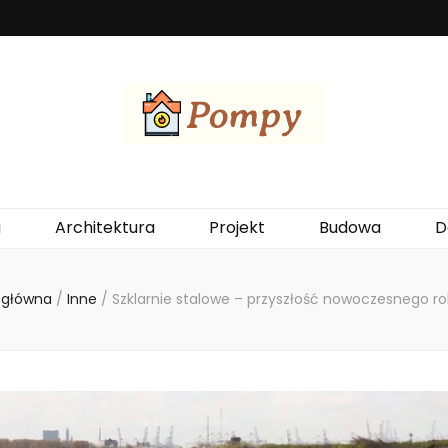
ewania budynków, wykorzystując energię z otoczenia. Są ekologiczne, ek
a
Architektura
Projekt
Budowa
D
 główna
/
Inne
/
Szklarnie stalowe – przyszłość nowoczesnego ro