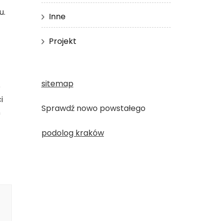
u.
Inne
Projekt
sitemap
e
i
Sprawdź nowo powstałego
ń
podolog kraków