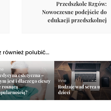
Przedszkole Rzgów:
Nowoczesne podejście do
edukacji przedszkolnej
 również polubić…
ne
edycyna estetyczna –
Inne
ym jest i dlaczego cieszy
ę rosnącą
Rodzaje wad serca u
opularnością?
dzieci