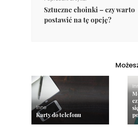
Sztuczne choinki – czy warto
postawić na tę opcję?
Możesz
In
M
cz
Inne
si
Karty do telefonu
p