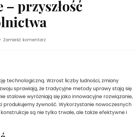
e – przyszłość
lnictwa
we
Zamieść komentarz
wpisie
Szklarnie
stalowe
–
przyszłość
nowoczesnego
ję technologiczną. Wzrost liczby ludności, zmiany
rolnictwa
woju sprawiają, że tradycyjne metody uprawy stają się
ie stalowe wyróżniają się jako innowacyjne rozwiązanie,
aki produkujemy żywność. Wykorzystanie nowoczesnych
konstrukcje są nie tylko trwałe, ale także efektywne i
ść