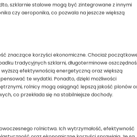
dto, szklarnie stalowe mogą być zintegrowane z innymi
onika czy aeroponika, co pozwala na jeszcze większą
ieść znaczące korzyści ekonomiczne. Chociaż początkow
adku tradycyjnych szklarni, długoterminowe oszczędnoś
, wyższą efektywnością energetyczną oraz większą
ensować te wydatki. Ponadto, dzięki możliwości
trznymi, rolnicy mogą osiągnąć lepszą jakość plonów o
h, co przekłada się na stabilniejsze dochody.
 nowoczesnego rolnictwa. Ich wytrzymałość, efektywność
elastyczność oraz ekonomiczne korzyści sprawiają, że są