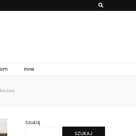
onomiczne i mogą czerpać ciepło z powietrza, wody lub gruntu.
om
Inne
lnictwa
Szukaj
SZUKAJ