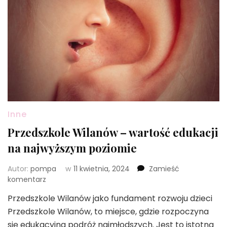
Inne
Przedszkole Wilanów – wartość edukacji
na najwyższym poziomie
Autor:
pompa
w
11 kwietnia, 2024
Zamieść
we
komentarz
wpisie
Przedszkole Wilanów jako fundament rozwoju dzieci
Przedszkole
Przedszkole Wilanów, to miejsce, gdzie rozpoczyna
Wilanów
–
się edukacyjna podróż najmłodszych. Jest to istotna