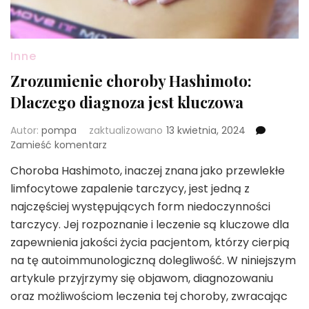
Inne
Zrozumienie choroby Hashimoto:
Dlaczego diagnoza jest kluczowa
Autor:
pompa
zaktualizowano
13 kwietnia, 2024
we
Zamieść komentarz
wpisie
Choroba Hashimoto, inaczej znana jako przewlekłe
Zrozumienie
limfocytowe zapalenie tarczycy, jest jedną z
choroby
Hashimoto:
najczęściej występujących form niedoczynności
Dlaczego
tarczycy. Jej rozpoznanie i leczenie są kluczowe dla
diagnoza
zapewnienia jakości życia pacjentom, którzy cierpią
jest
na tę autoimmunologiczną dolegliwość. W niniejszym
kluczowa
artykule przyjrzymy się objawom, diagnozowaniu
oraz możliwościom leczenia tej choroby, zwracając