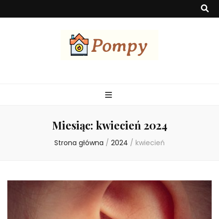
Pompa
Pompy ciepła to urządzenia służące do efektywnego ogrzewania
budynków, wykorzystując energię z otoczenia. Są ekologiczne,
ekonomiczne i mogą czerpać ciepło z powietrza, wody lub gruntu.
Miesiąc:
kwiecień 2024
Strona główna
/
2024
/
kwiecień