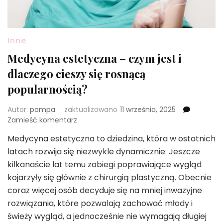
Inne
Medycyna estetyczna – czym jest i
dlaczego cieszy się rosnącą
popularnością?
Autor:
pompa
zaktualizowano
11 września, 2025
we
Zamieść komentarz
wpisie
Medycyna estetyczna to dziedzina, która w ostatnich
Medycyna
latach rozwija się niezwykle dynamicznie. Jeszcze
estetyczna
–
kilkanaście lat temu zabiegi poprawiające wygląd
czym
kojarzyły się głównie z chirurgią plastyczną. Obecnie
jest
coraz więcej osób decyduje się na mniej inwazyjne
i
rozwiązania, które pozwalają zachować młody i
dlaczego
cieszy
świeży wygląd, a jednocześnie nie wymagają długiej