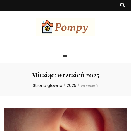
Pompa
Pompy ciepła to urządzenia służące do efektywnego ogrzewania
budynków, wykorzystując energię z otoczenia. Są ekologiczne,
ekonomiczne i mogą czerpać ciepło z powietrza, wody lub gruntu.
Miesiąc:
wrzesień 2025
Strona główna
/
2025
/
wrzesień