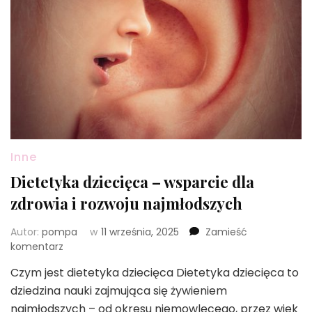
Inne
Dietetyka dziecięca – wsparcie dla
zdrowia i rozwoju najmłodszych
Autor:
pompa
w
11 września, 2025
Zamieść
we
komentarz
wpisie
Czym jest dietetyka dziecięca Dietetyka dziecięca to
Dietetyka
dziedzina nauki zajmująca się żywieniem
dziecięca
–
najmłodszych – od okresu niemowlęcego, przez wiek