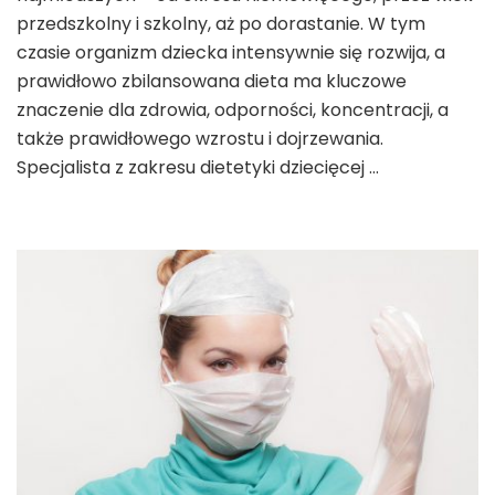
wsparcie
przedszkolny i szkolny, aż po dorastanie. W tym
dla
czasie organizm dziecka intensywnie się rozwija, a
zdrowia
prawidłowo zbilansowana dieta ma kluczowe
i
rozwoju
znaczenie dla zdrowia, odporności, koncentracji, a
najmłodszych
także prawidłowego wzrostu i dojrzewania.
Specjalista z zakresu dietetyki dziecięcej …