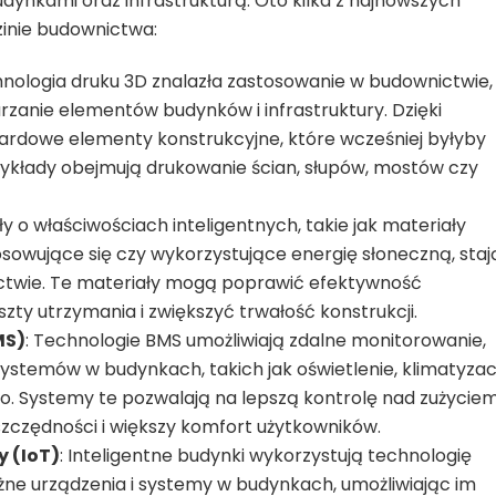
dynkami oraz infrastrukturą. Oto kilka z najnowszych
i
zinie budownictwa:
innowacji
stosowanych
hnologia druku 3D znalazła zastosowanie w budownictwie,
w
dziedzinie
rzanie elementów budynków i infrastruktury. Dzięki
budownictwa,
rdowe elementy konstrukcyjne, które wcześniej byłyby
takich
zykłady obejmują drukowanie ścian, słupów, mostów czy
jak
drukowanie
3D,
y o właściwościach inteligentnych, takie jak materiały
inteligentne
sowujące się czy wykorzystujące energię słoneczną, staj
materiały
ictwie. Te materiały mogą poprawić efektywność
czy
ty utrzymania i zwiększyć trwałość konstrukcji.
systemy
zarządzania
MS)
: Technologie BMS umożliwiają zdalne monitorowanie,
budowami
ystemów w budynkach, takich jak oświetlenie, klimatyzac
o. Systemy te pozwalają na lepszą kontrolę nad zużycie
oszczędności i większy komfort użytkowników.
y (IoT)
: Inteligentne budynki wykorzystują technologię
óżne urządzenia i systemy w budynkach, umożliwiając im