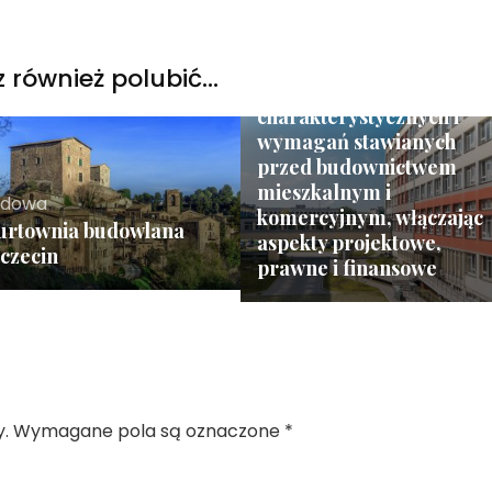
Budowa
 również polubić…
Porównanie cech
charakterystycznych i
wymagań stawianych
przed budownictwem
mieszkalnym i
udowa
komercyjnym, włączając
urtownia budowlana
aspekty projektowe,
czecin
prawne i finansowe
.
Wymagane pola są oznaczone
*