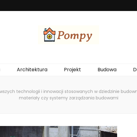
ewania budynków, wykorzystując energię z otoczenia. Są ekologiczne, ek
a
Architektura
Projekt
Budowa
D
zych technologii i innowacji stosowanych w dziedzinie budownic
materiały czy systemy zarządzania budowami