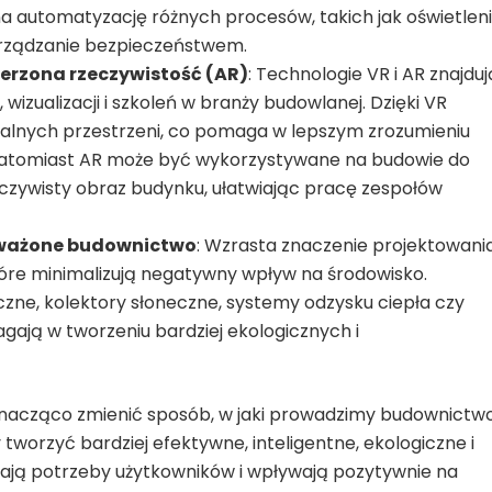
a automatyzację różnych procesów, takich jak oświetleni
arządzanie bezpieczeństwem.
zerzona rzeczywistość (AR)
: Technologie VR i AR znajduj
izualizacji i szkoleń w branży budowlanej. Dzięki VR
ualnych przestrzeni, co pomaga w lepszym zrozumieniu
. Natomiast AR może być wykorzystywane na budowie do
zeczywisty obraz budynku, ułatwiając pracę zespołów
oważone budownictwo
: Wzrasta znaczenie projektowania
e minimalizują negatywny wpływ na środowisko.
czne, kolektory słoneczne, systemy odzysku ciepła czy
ją w tworzeniu bardziej ekologicznych i
znacząco zmienić sposób, w jaki prowadzimy budownictwo
worzyć bardziej efektywne, inteligentne, ekologiczne i
niają potrzeby użytkowników i wpływają pozytywnie na