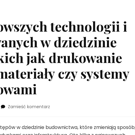
wszych technologii i
anych w dziedzinie
kich jak drukowanie
 materiały czy systemy
dowami
we
Zamieść komentarz
wpisie
Omówienie
najnowszych
postępów w dziedzinie budownictwa, które zmieniają sposób
technologii