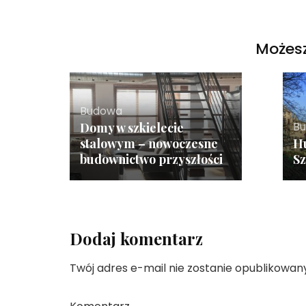
Możesz
Budowa
B
Domy w szkielecie
stalowym – nowoczesne
H
budownictwo przyszłości
Sz
Dodaj komentarz
Twój adres e-mail nie zostanie opublikowany