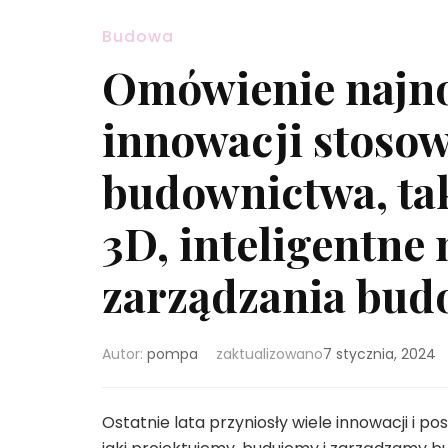
Budowa
Omówienie najno
innowacji stosow
budownictwa, ta
3D, inteligentne
zarządzania bu
Autor:
pompa
zaktualizowano
7 stycznia, 2024
Ostatnie lata przyniosły wiele innowacji i 