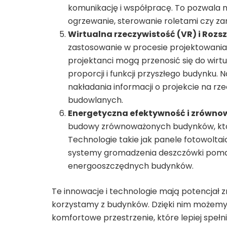
komunikację i współpracę. To pozwala n
ogrzewanie, sterowanie roletami czy z
Wirtualna rzeczywistość (VR) i Rozs
zastosowanie w procesie projektowania, w
projektanci mogą przenosić się do wirt
proporcji i funkcji przyszłego budynku
nakładania informacji o projekcie na r
budowlanych.
Energetyczna efektywność i zrówn
budowy zrównoważonych budynków, któr
Technologie takie jak panele fotowoltai
systemy gromadzenia deszczówki pomaga
energooszczędnych budynków.
Te innowacje i technologie mają potencjał 
korzystamy z budynków. Dzięki nim możemy t
komfortowe przestrzenie, które lepiej speł