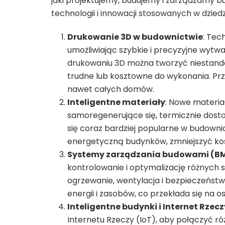
jaki projektujemy, budujemy i zarządzamy bu
technologii i innowacji stosowanych w dzied
Drukowanie 3D w budownictwie
: Tec
umożliwiając szybkie i precyzyjne wytwa
drukowaniu 3D można tworzyć niestanda
trudne lub kosztowne do wykonania. Pr
nawet całych domów.
Inteligentne materiały
: Nowe materiał
samoregenerujące się, termicznie dosto
się coraz bardziej popularne w budown
energetyczną budynków, zmniejszyć kosz
Systemy zarządzania budowami (B
kontrolowanie i optymalizację różnych s
ogrzewanie, wentylacja i bezpieczeństw
energii i zasobów, co przekłada się na 
Inteligentne budynki i Internet Rzecz
Internetu Rzeczy (IoT), aby połączyć r