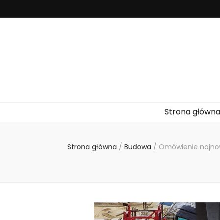
Pompa
Pompy ciepła to urządzenia służące do efektywnego ogrz
Strona główn
Strona główna
/
Budowa
/
Omówienie najnows