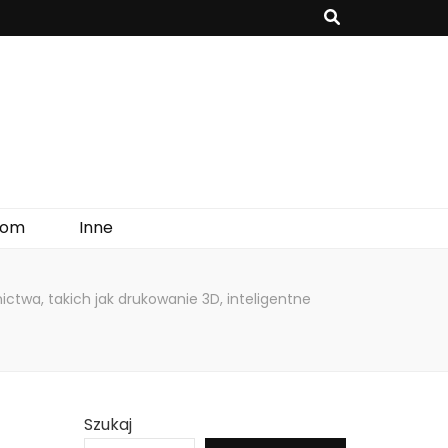
onomiczne i mogą czerpać ciepło z powietrza, wody lub gruntu.
om
Inne
twa, takich jak drukowanie 3D, inteligentne
Szukaj