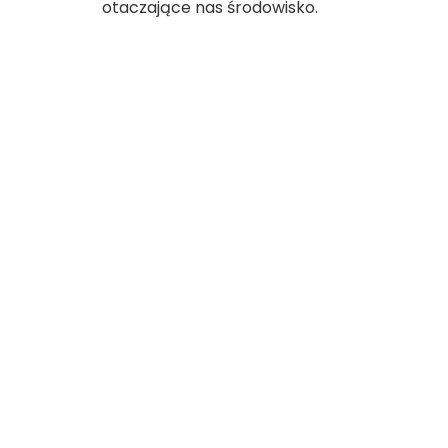
otaczające nas środowisko.
Nawigacja
wpisu